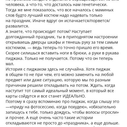
человека, а что-то, что досталось нам генетически.
Тогда же мне показалось, что все началось с маминых
слов будто лучший костюм надо надевать только
на праздник. Иначе вдруг он испачкается/порвется/
развалится.
А знаете, что происходит потом? Наступает
долгожданный праздник, ты в приподнятом настроении
открываешь дверцы шкафы и тянешь руку за тем самым
костюмом, — ведь теперь-то точно пришло его время.
Скорее силишься вставить ноги в брюки, а руки в рукава
пиджака. Только не получается. Потому что он теперь
мал.
История с пиджаком здесь не случайна. Хотя пиджак
в общем-то не при чем, его можно заменить на любой
предмет или даже ситуацию, которую мы по разным
причинам решили откладывать на потом. Ждать, когда
наступит тот самый идеальный момент, в который все
карты сойдутся и все станет ИДЕАЛЬНО.
Поэтому я сразу вспоминаю про пиджак, когда слышу это
—«приду на фотосессию, когда похудею», «обязательно
запишусь к тебе, только дождусь, чтобы волосы отросли»
и прочее. А ещё очень часто такие истории
откладываются не просто до «праздника», а еще дольше.