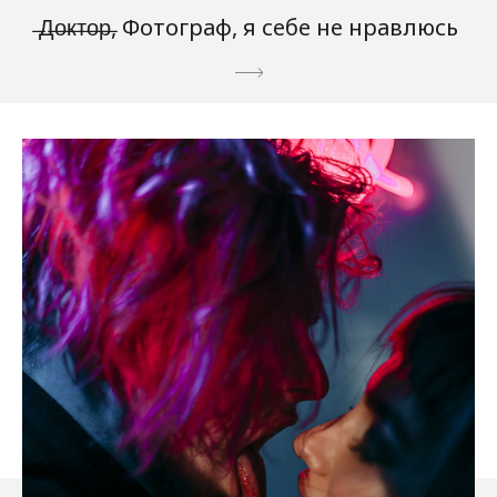
̶Д̶о̶к̶т̶о̶р̶, Фотограф, я себе не нравлюсь