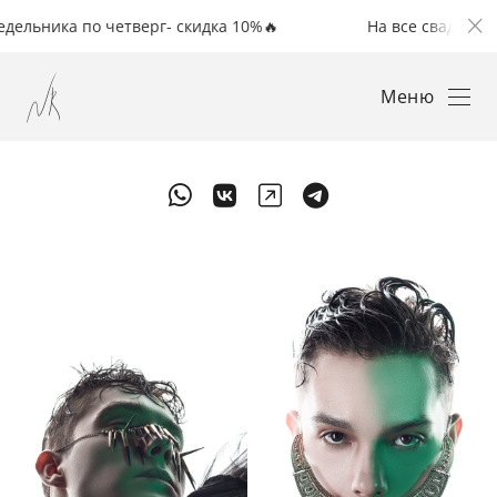
ика по четверг- скидка 10%🔥
На все свадьбы с понед
Меню