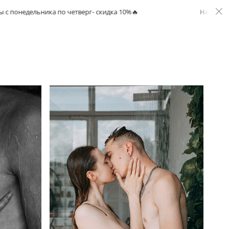
ьника по четверг- скидка 10%🔥
На все свадьбы с по