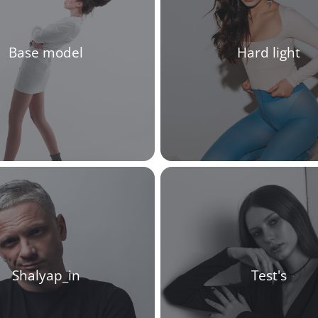
Base model
Hard light
Shalyap_in
Test's