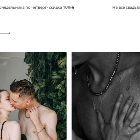
 по четверг- скидка 10%🔥
На все свадьбы с понедел