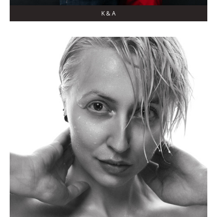
K & A