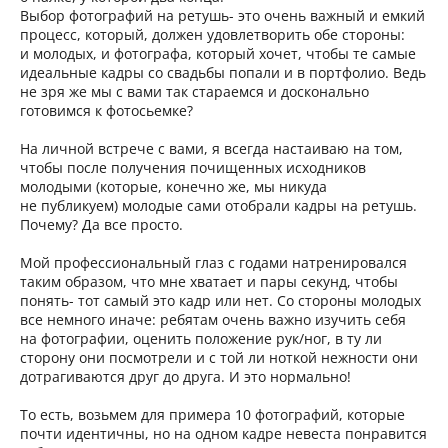
Выбор фотографий на ретушь- это очень важный и емкий
процесс, который, должен удовлетворить обе стороны:
и молодых, и фотографа, который хочет, чтобы те самые
идеальные кадры со свадьбы попали и в портфолио. Ведь
не зря же мы с вами так стараемся и досконально
готовимся к фотосьемке?
На личной встрече с вами, я всегда настаиваю на том,
чтобы после получения почищенных исходников
молодыми (которые, конечно же, мы никуда
не публикуем) молодые сами отобрали кадры на ретушь.
Почему? Да все просто.
Мой профессиональный глаз с годами натренировался
таким образом, что мне хватает и пары секунд, чтобы
понять- тот самый это кадр или нет. Со стороны молодых
все немного иначе: ребятам очень важно изучить себя
на фотографии, оценить положение рук/ног, в ту ли
сторону они посмотрели и с той ли ноткой нежности они
дотрагиваются друг до друга. И это нормально!
То есть, возьмем для примера 10 фотографий, которые
почти идентичны, но на одном кадре невеста понравится