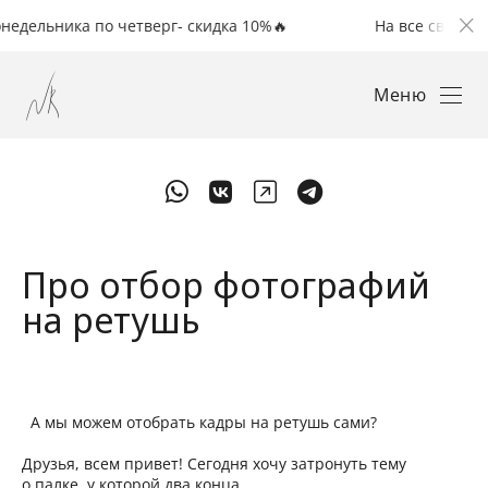
ьника по четверг- скидка 10%🔥
На все свадьбы с пон
Меню
Про отбор фотографий
на ретушь
А мы можем отобрать кадры на ретушь сами?
Друзья, всем привет! Сегодня хочу затронуть тему
о палке, у которой два конца.