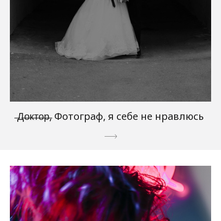
̶Д̶о̶к̶т̶о̶р̶, Фотограф, я себе не нравлюсь