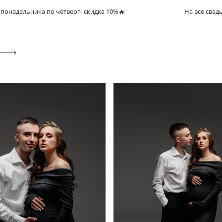
ьника по четверг- скидка 10%🔥
На все свадьбы с пон