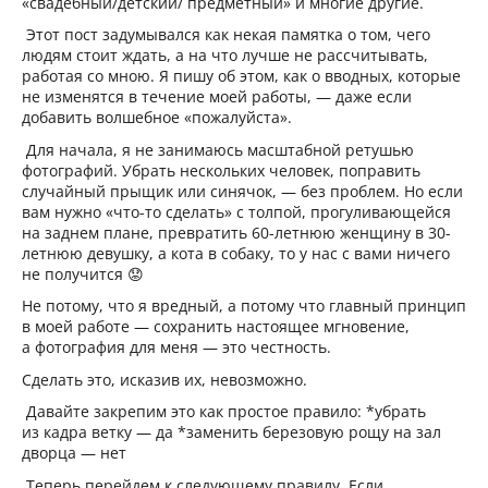
«свадебный/детский/ предметный» и многие другие.
Этот пост задумывался как некая памятка о том, чего
людям стоит ждать, а на что лучше не рассчитывать,
работая со мною. Я пишу об этом, как о вводных, которые
не изменятся в течение моей работы, — даже если
добавить волшебное «пожалуйста».
Для начала, я не занимаюсь масштабной ретушью
фотографий. Убрать нескольких человек, поправить
случайный прыщик или синячок, — без проблем. Но если
вам нужно «что-то сделать» с толпой, прогуливающейся
на заднем плане, превратить 60-летнюю женщину в 30-
летнюю девушку, а кота в собаку, то у нас с вами ничего
не получится 😟
Не потому, что я вредный, а потому что главный принцип
в моей работе — сохранить настоящее мгновение,
а фотография для меня — это честность.
Сделать это, исказив их, невозможно.
Давайте закрепим это как простое правило: *убрать
из кадра ветку — да *заменить березовую рощу на зал
дворца — нет
Теперь перейдем к следующему правилу. Если