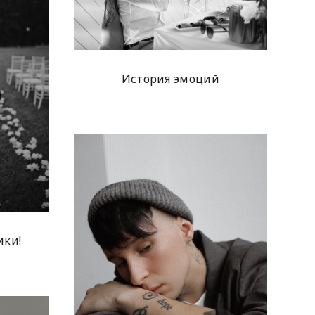
История эмоций
ики!