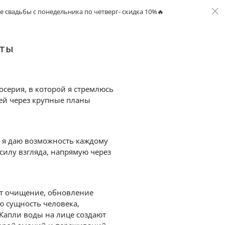
ьбы с понедельника по четверг- скидка 10%🔥
На все
еты
серия, в которой я стремлюсь
дей через крупные планы
, я даю возможность каждому
 силу взгляда, напрямую через
ет очищение, обновление
ю сущность человека,
Капли воды на лице создают