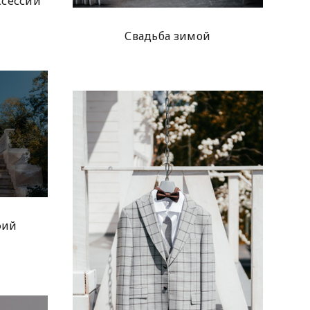
сессии
Свадьба зимой
фий