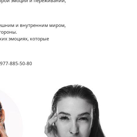
форой эмоций и переживаний,
нешним и внутренним миром,
стороны.
оких эмоциях, которые
-977-885-50-80